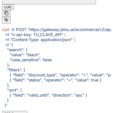
cURL
curl
 -X
 POST
 "https://gateway.jelou.ai/ecommerce/v2/ap
  -H
 "x-api-key: TU_CLAVE_API"
 \
  -H
 "Content-Type: application/json"
 \
  -d
 '{
    "search": {
      "value": "black",
      "case_sensitive": false
    },
    "filters": [
      { "field": "discount_type", "operator": "=", "value": "p
      { "field": "status", "operator": "=", "value": true }
    ],
    "sort": [
      { "field": "valid_until", "direction": "asc" }
    ]
  }'