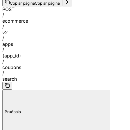
Copiar página
Copiar página
POST
/
ecommerce
/
v2
/
apps
/
{app_id}
/
coupons
/
search
Pruébalo