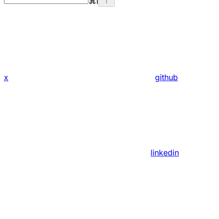
⌘
I
x
github
linkedin