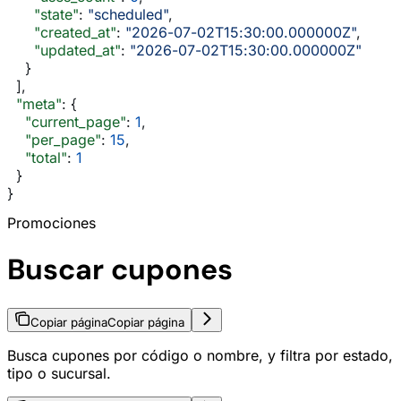
      "state"
: 
"scheduled"
,
      "created_at"
: 
"2026-07-02T15:30:00.000000Z"
,
      "updated_at"
: 
"2026-07-02T15:30:00.000000Z"
    }
  ],
  "meta"
: {
    "current_page"
: 
1
,
    "per_page"
: 
15
,
    "total"
: 
1
  }
}
Promociones
Buscar cupones
Copiar página
Copiar página
Busca cupones por código o nombre, y filtra por estado,
tipo o sucursal.