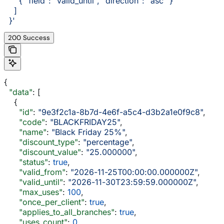
      { "field": "valid_until", "direction": "asc" }
    ]
  }'
200 Success
{
  "data"
: [
    {
      "id"
: 
"9e3f2c1a-8b7d-4e6f-a5c4-d3b2a1e0f9c8"
,
      "code"
: 
"BLACKFRIDAY25"
,
      "name"
: 
"Black Friday 25%"
,
      "discount_type"
: 
"percentage"
,
      "discount_value"
: 
"25.000000"
,
      "status"
: 
true
,
      "valid_from"
: 
"2026-11-25T00:00:00.000000Z"
,
      "valid_until"
: 
"2026-11-30T23:59:59.000000Z"
,
      "max_uses"
: 
100
,
      "once_per_client"
: 
true
,
      "applies_to_all_branches"
: 
true
,
      "uses_count"
: 
0
,