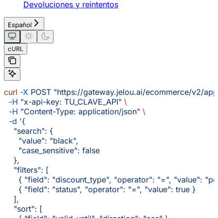
Devoluciones y reintentos
Español
cURL
curl
 -X
 POST
 "https://gateway.jelou.ai/ecommerce/v2/ap
  -H
 "x-api-key: TU_CLAVE_API"
 \
  -H
 "Content-Type: application/json"
 \
  -d
 '{
    "search": {
      "value": "black",
      "case_sensitive": false
    },
    "filters": [
      { "field": "discount_type", "operator": "=", "value": "p
      { "field": "status", "operator": "=", "value": true }
    ],
    "sort": [