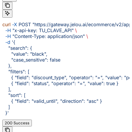
curl
 -X
 POST
 "https://gateway.jelou.ai/ecommerce/v2/ap
  -H
 "x-api-key: TU_CLAVE_API"
 \
  -H
 "Content-Type: application/json"
 \
  -d
 '{
    "search": {
      "value": "black",
      "case_sensitive": false
    },
    "filters": [
      { "field": "discount_type", "operator": "=", "value": "p
      { "field": "status", "operator": "=", "value": true }
    ],
    "sort": [
      { "field": "valid_until", "direction": "asc" }
    ]
  }'
200 Success