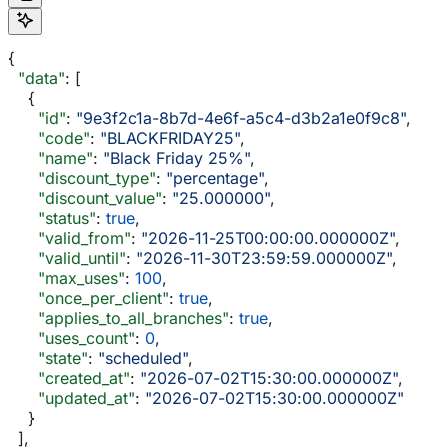
{
  "data"
: [
    {
      "id"
: 
"9e3f2c1a-8b7d-4e6f-a5c4-d3b2a1e0f9c8"
,
      "code"
: 
"BLACKFRIDAY25"
,
      "name"
: 
"Black Friday 25%"
,
      "discount_type"
: 
"percentage"
,
      "discount_value"
: 
"25.000000"
,
      "status"
: 
true
,
      "valid_from"
: 
"2026-11-25T00:00:00.000000Z"
,
      "valid_until"
: 
"2026-11-30T23:59:59.000000Z"
,
      "max_uses"
: 
100
,
      "once_per_client"
: 
true
,
      "applies_to_all_branches"
: 
true
,
      "uses_count"
: 
0
,
      "state"
: 
"scheduled"
,
      "created_at"
: 
"2026-07-02T15:30:00.000000Z"
,
      "updated_at"
: 
"2026-07-02T15:30:00.000000Z"
    }
  ],