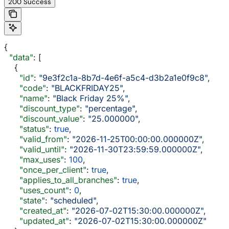
200 Success
{
  "data"
: [
    {
      "id"
: 
"9e3f2c1a-8b7d-4e6f-a5c4-d3b2a1e0f9c8"
,
      "code"
: 
"BLACKFRIDAY25"
,
      "name"
: 
"Black Friday 25%"
,
      "discount_type"
: 
"percentage"
,
      "discount_value"
: 
"25.000000"
,
      "status"
: 
true
,
      "valid_from"
: 
"2026-11-25T00:00:00.000000Z"
,
      "valid_until"
: 
"2026-11-30T23:59:59.000000Z"
,
      "max_uses"
: 
100
,
      "once_per_client"
: 
true
,
      "applies_to_all_branches"
: 
true
,
      "uses_count"
: 
0
,
      "state"
: 
"scheduled"
,
      "created_at"
: 
"2026-07-02T15:30:00.000000Z"
,
      "updated_at"
: 
"2026-07-02T15:30:00.000000Z"