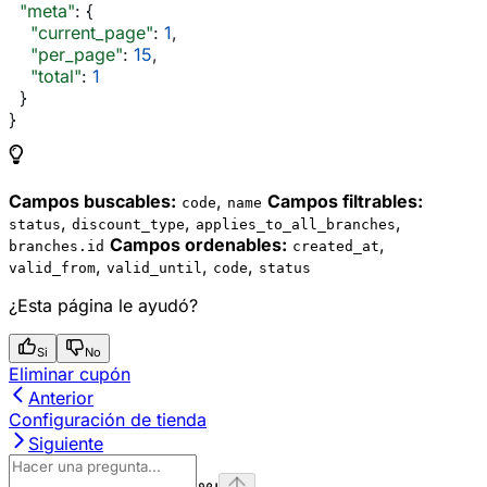
  "meta"
: {
    "current_page"
: 
1
,
    "per_page"
: 
15
,
    "total"
: 
1
  }
}
Campos buscables:
,
Campos filtrables:
code
name
,
,
,
status
discount_type
applies_to_all_branches
Campos ordenables:
,
branches.id
created_at
,
,
,
valid_from
valid_until
code
status
¿Esta página le ayudó?
Si
No
Eliminar cupón
Anterior
Configuración de tienda
Siguiente