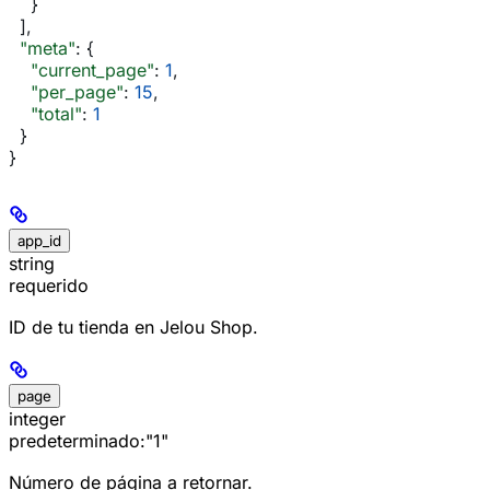
    }
  ],
  "meta"
: {
    "current_page"
: 
1
,
    "per_page"
: 
15
,
    "total"
: 
1
  }
}
app_id
string
requerido
ID de tu tienda en Jelou Shop.
page
integer
predeterminado:
"1"
Número de página a retornar.