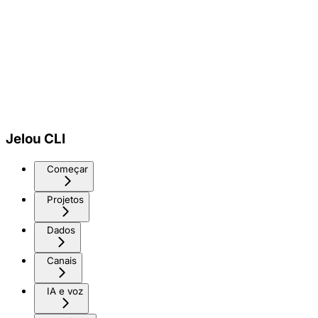
Jelou CLI
Começar
Projetos
Dados
Canais
IA e voz