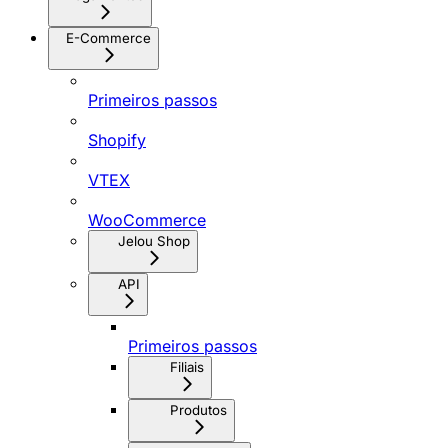
E-Commerce
Primeiros passos
Shopify
VTEX
WooCommerce
Jelou Shop
API
Primeiros passos
Filiais
Produtos