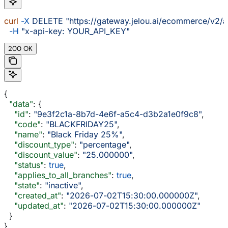
curl
 -X
 DELETE
 "https://gateway.jelou.ai/ecommerce/v2/
  -H
 "x-api-key: YOUR_API_KEY"
200 OK
{
  "data"
: {
    "id"
: 
"9e3f2c1a-8b7d-4e6f-a5c4-d3b2a1e0f9c8"
,
    "code"
: 
"BLACKFRIDAY25"
,
    "name"
: 
"Black Friday 25%"
,
    "discount_type"
: 
"percentage"
,
    "discount_value"
: 
"25.000000"
,
    "status"
: 
true
,
    "applies_to_all_branches"
: 
true
,
    "state"
: 
"inactive"
,
    "created_at"
: 
"2026-07-02T15:30:00.000000Z"
,
    "updated_at"
: 
"2026-07-02T15:30:00.000000Z"
  }
}