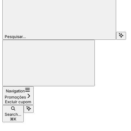
Pesquisar...
Navigation
Promoções
Excluir cupom
Search...
⌘
K