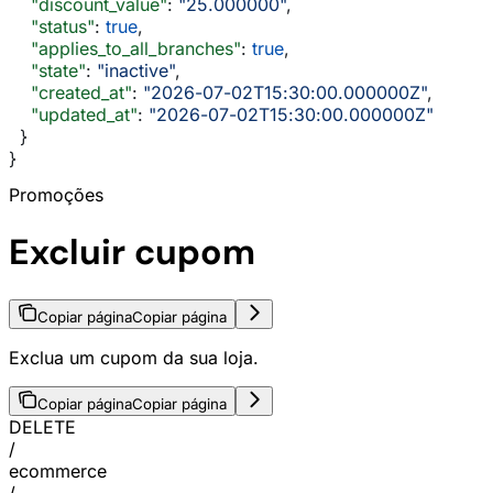
    "discount_value"
: 
"25.000000"
,
    "status"
: 
true
,
    "applies_to_all_branches"
: 
true
,
    "state"
: 
"inactive"
,
    "created_at"
: 
"2026-07-02T15:30:00.000000Z"
,
    "updated_at"
: 
"2026-07-02T15:30:00.000000Z"
  }
}
Promoções
Excluir cupom
Copiar página
Copiar página
Exclua um cupom da sua loja.
Copiar página
Copiar página
DELETE
/
ecommerce
/