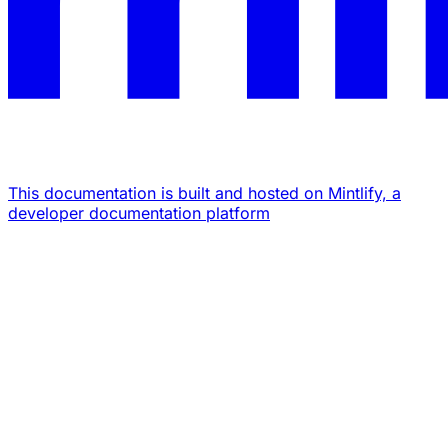
This documentation is built and hosted on Mintlify, a
developer documentation platform
Assistant
Responses
are
generated
using
AI
and