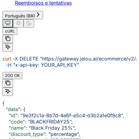
Reembolsos e tentativas
Português (BR)
cURL
curl
 -X
 DELETE
 "https://gateway.jelou.ai/ecommerce/v2/
  -H
 "x-api-key: YOUR_API_KEY"
200 OK
{
  "data"
: {
    "id"
: 
"9e3f2c1a-8b7d-4e6f-a5c4-d3b2a1e0f9c8"
,
    "code"
: 
"BLACKFRIDAY25"
,
    "name"
: 
"Black Friday 25%"
,
    "discount_type"
: 
"percentage"
,