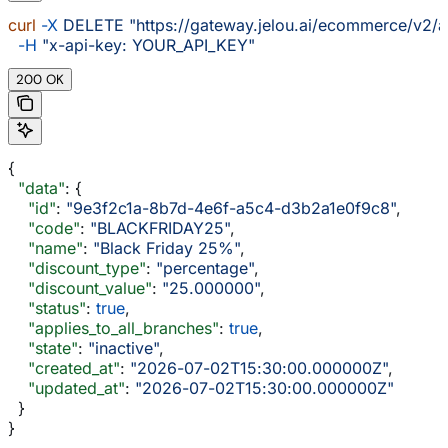
curl
 -X
 DELETE
 "https://gateway.jelou.ai/ecommerce/v2/
  -H
 "x-api-key: YOUR_API_KEY"
200 OK
{
  "data"
: {
    "id"
: 
"9e3f2c1a-8b7d-4e6f-a5c4-d3b2a1e0f9c8"
,
    "code"
: 
"BLACKFRIDAY25"
,
    "name"
: 
"Black Friday 25%"
,
    "discount_type"
: 
"percentage"
,
    "discount_value"
: 
"25.000000"
,
    "status"
: 
true
,
    "applies_to_all_branches"
: 
true
,
    "state"
: 
"inactive"
,
    "created_at"
: 
"2026-07-02T15:30:00.000000Z"
,
    "updated_at"
: 
"2026-07-02T15:30:00.000000Z"
  }
}