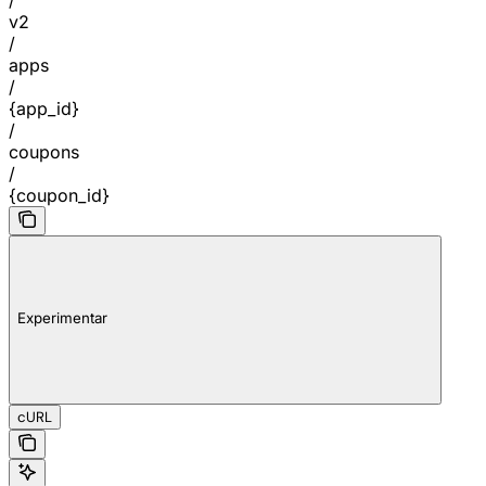
v2
/
apps
/
{app_id}
/
coupons
/
{coupon_id}
Experimentar
cURL