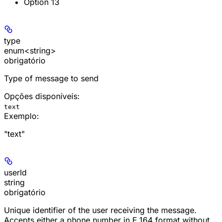
Option 13
type
enum<string>
obrigatório
Type of message to send
Opções disponíveis
:
text
Exemplo
:
"text"
userId
string
obrigatório
Unique identifier of the user receiving the message.
Accepts either a phone number in E.164 format without