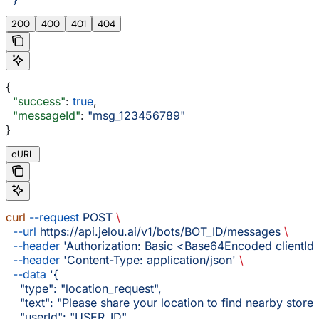
200
400
401
404
{
  "success"
: 
true
,
  "messageId"
: 
"msg_123456789"
}
cURL
curl
 --request
 POST
 \
  --url
 https://api.jelou.ai/v1/bots/BOT_ID/messages
 \
  --header
 'Authorization: Basic <Base64Encoded clientId:
  --header
 'Content-Type: application/json'
 \
  --data
 '{
    "type": "location_request",
    "text": "Please share your location to find nearby stores
    "userId": "USER_ID"