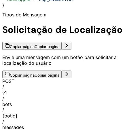
}
Tipos de Mensagem
Solicitação de Localização
Copiar página
Copiar página
Envie uma mensagem com um botão para solicitar a
localização do usuário
Copiar página
Copiar página
POST
/
v1
/
bots
/
{botId}
/
messages