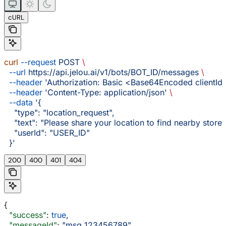
cURL
curl
 --request
 POST
 \
  --url
 https://api.jelou.ai/v1/bots/BOT_ID/messages
 \
  --header
 'Authorization: Basic <Base64Encoded clientId:
  --header
 'Content-Type: application/json'
 \
  --data
 '{
    "type": "location_request",
    "text": "Please share your location to find nearby stores
    "userId": "USER_ID"
  }'
200
400
401
404
{
  "success"
: 
true
,
  "messageId"
: 
"msg_123456789"