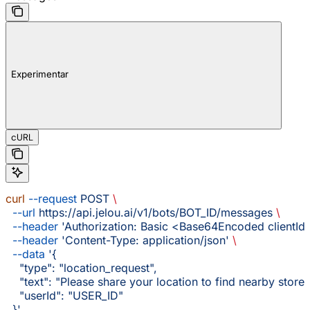
Experimentar
cURL
curl
 --request
 POST
 \
  --url
 https://api.jelou.ai/v1/bots/BOT_ID/messages
 \
  --header
 'Authorization: Basic <Base64Encoded clientId:
  --header
 'Content-Type: application/json'
 \
  --data
 '{
    "type": "location_request",
    "text": "Please share your location to find nearby stores
    "userId": "USER_ID"
  }'