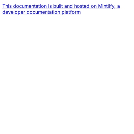
This documentation is built and hosted on Mintlify, a
developer documentation platform
Assistant
Responses
are
generated
using
AI
and
may
contain
mistakes.
Suggestions
¿Cómo
funciona
la
memoria?