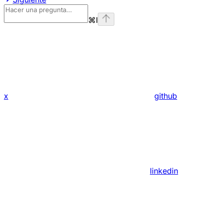
⌘
I
x
github
linkedin