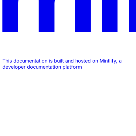
This documentation is built and hosted on Mintlify, a
developer documentation platform
Assistant
Responses
are
generated
using
AI
and