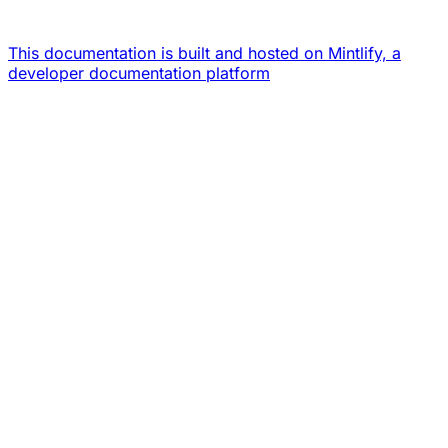
This documentation is built and hosted on Mintlify, a
developer documentation platform
Assistant
Responses
are
generated
using
AI
and
may
contain
mistakes.
Suggestions
¿Cómo
funciona