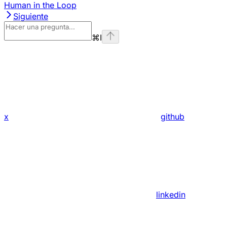
Human in the Loop
Siguiente
⌘
I
x
github
linkedin