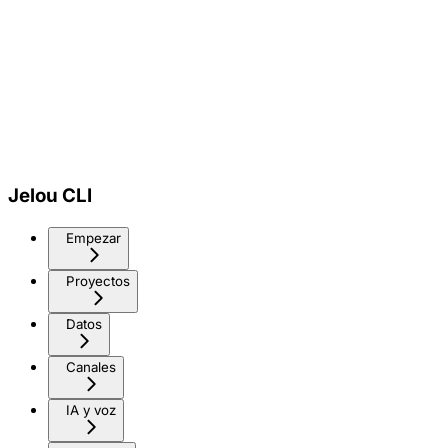
Jelou CLI
Empezar
Proyectos
Datos
Canales
IA y voz