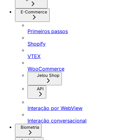
E-Commerce
Primeiros passos
Shopify
VTEX
WooCommerce
Jelou Shop
API
Interação por WebView
Interação conversacional
Biometria