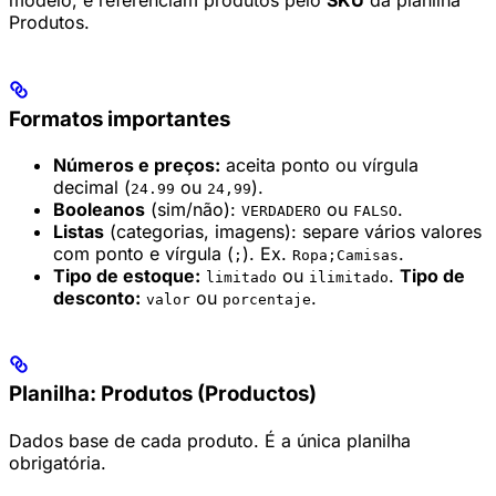
modelo, e referenciam produtos pelo
SKU
da planilha
Produtos.
Formatos importantes
Números e preços:
aceita ponto ou vírgula
decimal (
ou
).
24.99
24,99
Booleanos
(sim/não):
ou
.
VERDADERO
FALSO
Listas
(categorias, imagens): separe vários valores
com ponto e vírgula (
). Ex.
.
;
Ropa;Camisas
Tipo de estoque:
ou
.
Tipo de
limitado
ilimitado
desconto:
ou
.
valor
porcentaje
Planilha: Produtos (Productos)
Dados base de cada produto. É a única planilha
obrigatória.