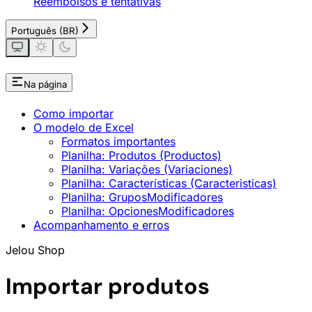
Reembolsos e tentativas
Português (BR)
Na página
Como importar
O modelo de Excel
Formatos importantes
Planilha: Produtos (Productos)
Planilha: Variações (Variaciones)
Planilha: Características (Caracteristicas)
Planilha: GruposModificadores
Planilha: OpcionesModificadores
Acompanhamento e erros
Jelou Shop
Importar produtos