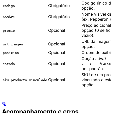
Código único d
Obrigatório
codigo
opção.
Nome visível da
Obrigatório
nombre
(ex. Pepperoni).
Preço adicional
Opcional
opção (0 se fica
precio
vazio).
URL da imagem
Opcional
url_imagen
opção.
Opcional
Ordem de exibiç
posicion
Opção ativa?
Opcional
/
.
estado
VERDADERO
FALSO
por padrão.
SKU de um prod
Opcional
vinculado a esta
sku_producto_vinculado
opção.
Acompanhamento e erros