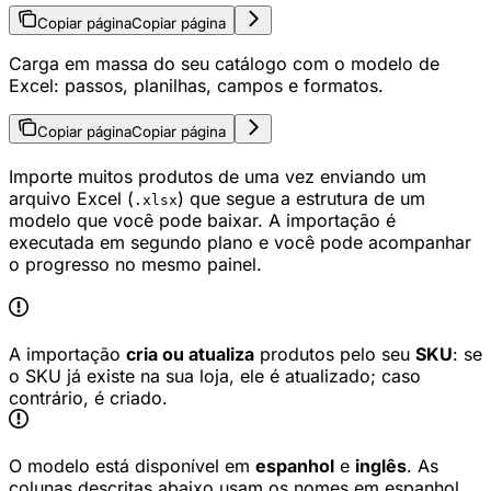
Copiar página
Copiar página
Carga em massa do seu catálogo com o modelo de
Excel: passos, planilhas, campos e formatos.
Copiar página
Copiar página
Importe muitos produtos de uma vez enviando um
arquivo Excel (
) que segue a estrutura de um
.xlsx
modelo que você pode baixar. A importação é
executada em segundo plano e você pode acompanhar
o progresso no mesmo painel.
A importação
cria ou atualiza
produtos pelo seu
SKU
: se
o SKU já existe na sua loja, ele é atualizado; caso
contrário, é criado.
O modelo está disponível em
espanhol
e
inglês
. As
colunas descritas abaixo usam os nomes em espanhol.