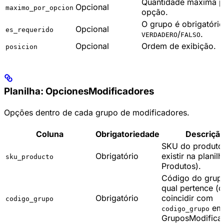
Quantidade máxima p
Opcional
maximo_por_opcion
opção.
O grupo é obrigatóri
Opcional
es_requerido
/
.
VERDADERO
FALSO
Opcional
Ordem de exibição.
posicion
Planilha: OpcionesModificadores
Opções dentro de cada grupo de modificadores.
Coluna
Obrigatoriedade
Descriçã
SKU do produto
Obrigatório
existir na planilh
sku_producto
Produtos).
Código do grup
qual pertence (
Obrigatório
coincidir com
codigo_grupo
em
codigo_grupo
GruposModificad