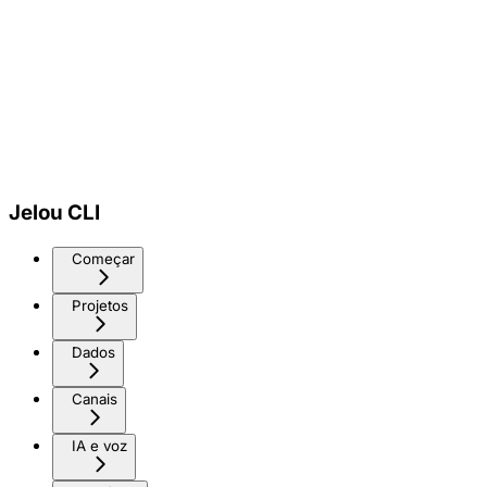
Jelou CLI
Começar
Projetos
Dados
Canais
IA e voz