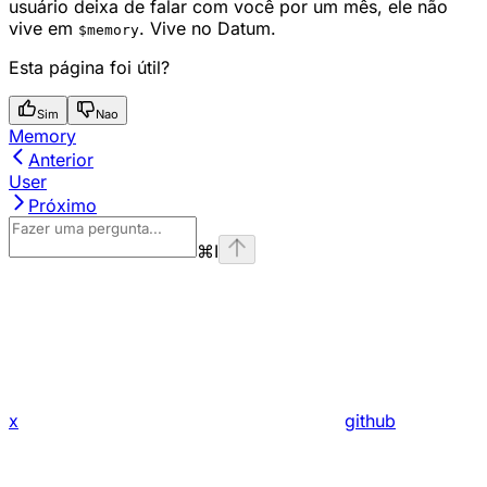
usuário deixa de falar com você por um mês, ele não
vive em
. Vive no Datum.
$memory
Esta página foi útil?
Sim
Nao
Memory
Anterior
User
Próximo
⌘
I
x
github