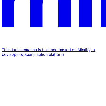
This documentation is built and hosted on Mintlify, a
developer documentation platform
Assistant
Responses
are
generated
using
AI
and