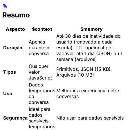
Resumo
Aspecto
$context
$memory
Até 30 dias de inatividade do
Apenas
usuário (renovado a cada
Duração
durante a
escrita). TTL opcional por
conversa
variável: até 1 dia (JSON) ou 1
semana (arquivos)
Qualquer
Primitivos, JSON (15 KB),
Tipos
valor
Arquivos (10 MB)
JavaScript
Dados
temporários
Melhorar a experiência entre
Uso
da
conversas
conversa
Ideal para
dados
Segurança
Não usar para dados sensíveis
sensíveis
temporários