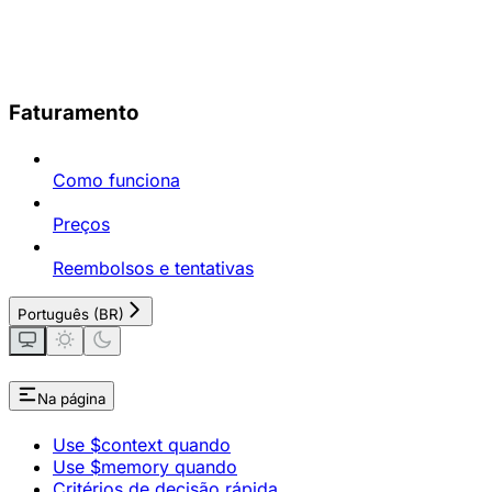
Faturamento
Como funciona
Preços
Reembolsos e tentativas
Português (BR)
Na página
Use $context quando
Use $memory quando
Critérios de decisão rápida