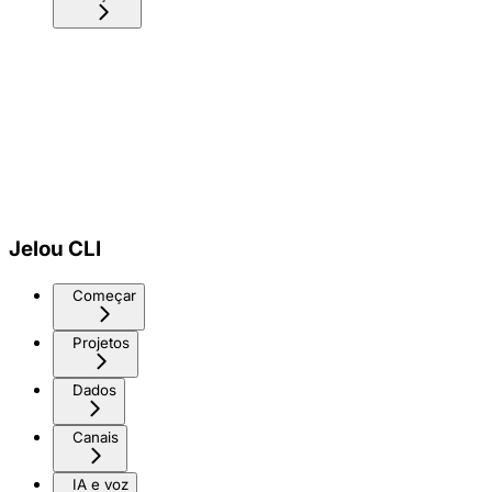
Jelou CLI
Começar
Projetos
Dados
Canais
IA e voz