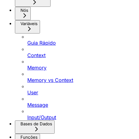
Nós
Variáveis
Guia Rápido
Context
Memory
Memory vs Context
User
Message
Input/Output
Bases de Dados
Funções