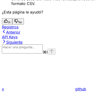
formato CSV.
¿Esta página le ayudó?
Si
No
Registros
Anterior
API Keys
Siguiente
⌘
I
x
github