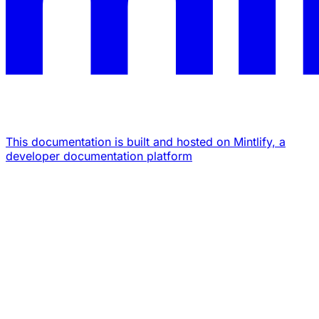
This documentation is built and hosted on Mintlify, a
developer documentation platform
Assistant
Responses
are
generated
using
AI
and