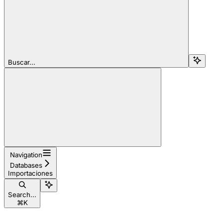
Buscar...
Navigation
Databases
Importaciones
Search...
⌘
K