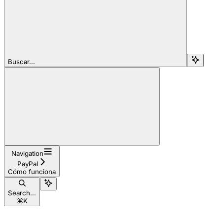
Buscar...
Navigation
PayPal
Cómo funciona
Search...
⌘
K