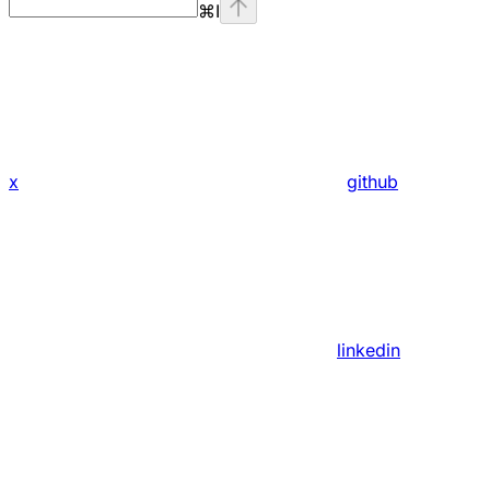
⌘
I
x
github
linkedin