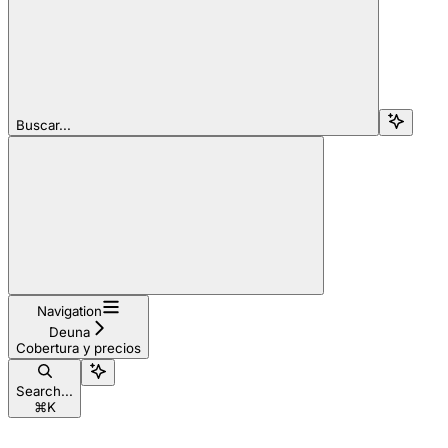
Buscar...
Navigation
Deuna
Cobertura y precios
Search...
⌘
K