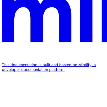
This documentation is built and hosted on Mintlify, a
developer documentation platform
Assistant
Responses
are
generated