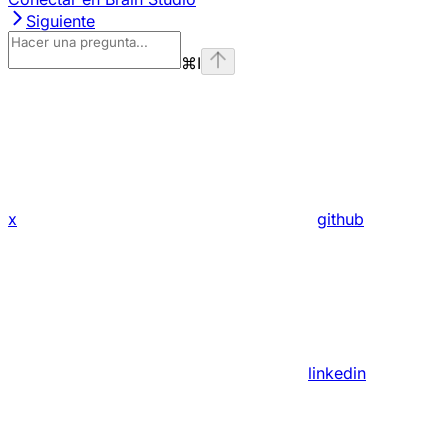
Siguiente
⌘
I
x
github
linkedin