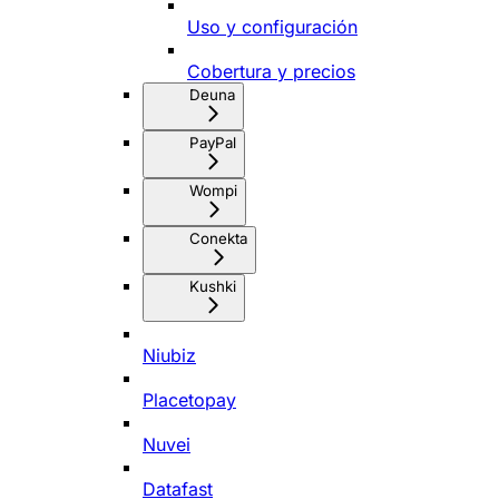
Uso y configuración
Cobertura y precios
Deuna
PayPal
Wompi
Conekta
Kushki
Niubiz
Placetopay
Nuvei
Datafast