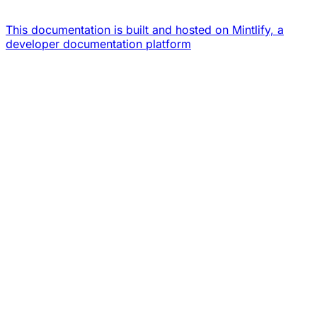
This documentation is built and hosted on Mintlify, a
developer documentation platform
Assistant
Responses
are
generated
using
AI
and
may
contain
mistakes.
Suggestions
¿Cómo
funciona
la