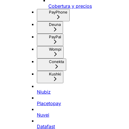
Cobertura y precios
PayPhone
Deuna
PayPal
Wompi
Conekta
Kushki
Niubiz
Placetopay
Nuvei
Datafast