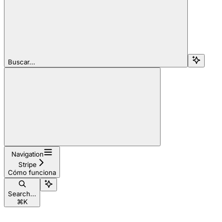
Buscar...
Navigation
Stripe
Cómo funciona
Search...
⌘
K