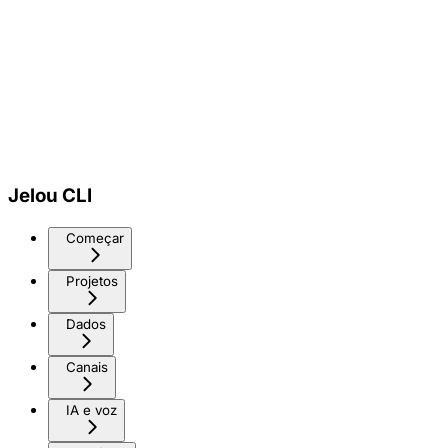
Jelou CLI
Começar
Projetos
Dados
Canais
IA e voz