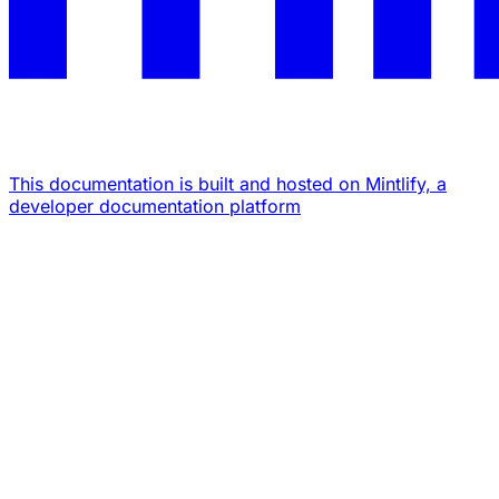
This documentation is built and hosted on Mintlify, a
developer documentation platform
Assistant
Responses
are
generated
using
AI
and
may
contain