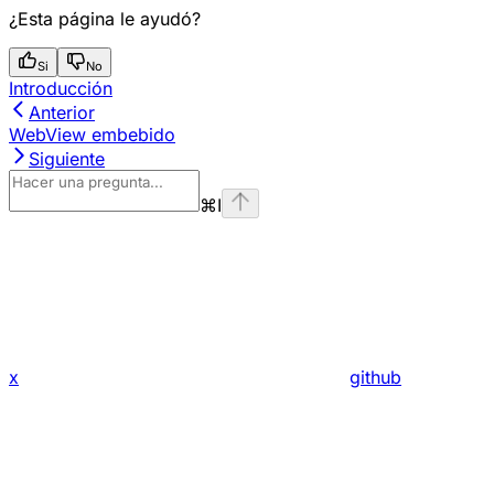
¿Esta página le ayudó?
Si
No
Introducción
Anterior
WebView embebido
Siguiente
⌘
I
x
github