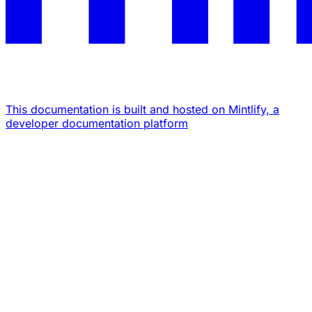
This documentation is built and hosted on Mintlify, a
developer documentation platform
Assistant
Responses
are
generated
using
AI
and
may
contain