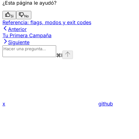
¿Esta página le ayudó?
Si
No
Referencia: flags, modos y exit codes
Anterior
Tu Primera Campaña
Siguiente
⌘
I
x
github