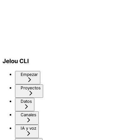
Jelou CLI
Empezar
Proyectos
Datos
Canales
IA y voz