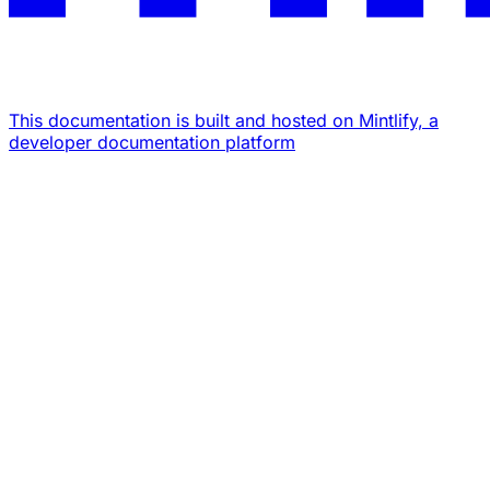
This documentation is built and hosted on Mintlify, a
developer documentation platform
Assistant
Responses
are
generated
using
AI
and
may
contain
mistakes.
Suggestions