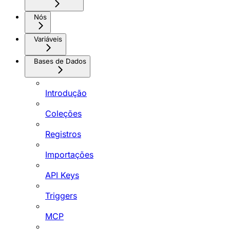
Nós
Variáveis
Bases de Dados
Introdução
Coleções
Registros
Importações
API Keys
Triggers
MCP