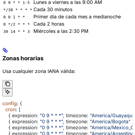
Lunes a viernes a las 9:00 AM
0 9 * * 1-5
Cada 30 minutos
*/30 * * * *
Primer día de cada mes a medianoche
0 0 1 * *
Cada 2 horas
0 */2 * * *
Miércoles a las 2:30 PM
30 14 * * 3
Zonas horarias
Usa cualquier zona IANA válida:
config
: {
  cron
: [
    { 
expression:
 "0 9 * * *"
, 
timezone:
 "America/Guayaquil
    { 
expression:
 "0 9 * * *"
, 
timezone:
 "America/Bogota"
 }
    { 
expression:
 "0 9 * * *"
, 
timezone:
 "America/Mexico_Ci
    { 
expression:
 "0 9 * * *"
, 
timezone:
 "America/Argentina