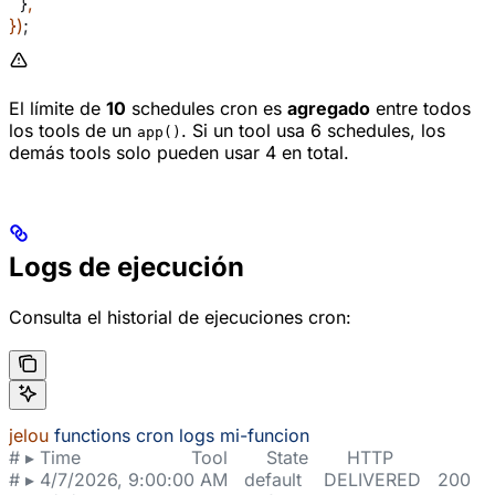
  }
,
})
;
El límite de
10
schedules cron es
agregado
entre todos
los tools de un
. Si un tool usa 6 schedules, los
app()
demás tools solo pueden usar 4 en total.
Logs de ejecución
Consulta el historial de ejecuciones cron:
jelou
 functions
 cron
 logs
 mi-funcion
# ▸ Time                    Tool       State       HTTP
# ▸ 4/7/2026, 9:00:00 AM   default    DELIVERED   200