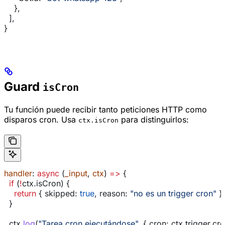
    },
  ],
}
Guard
isCron
Tu función puede recibir tanto peticiones HTTP como
disparos cron. Usa
para distinguirlos:
ctx.isCron
handler
: 
async
 (
_input
, 
ctx
) 
=>
 {
  if
 (
!
ctx
.
isCron
) {
    return
 { 
skipped:
 true
, 
reason:
 "no es un trigger cron"
 };
  }
  ctx
.
log
(
"Tarea cron ejecutándose"
, { 
cron:
 ctx
.
trigger
.
cr