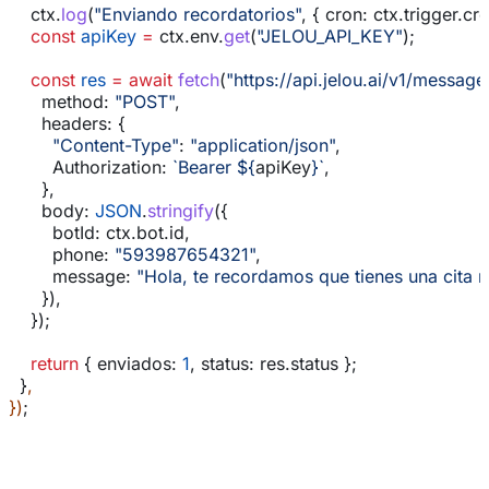
    ctx
.
log
(
"Enviando recordatorios"
, { 
cron:
 ctx
.
trigger
.
cr
    const
 apiKey
 =
 ctx
.
env
.
get
(
"JELOU_API_KEY"
);
    const
 res
 =
 await
 fetch
(
"https://api.jelou.ai/v1/messag
      method:
 "POST"
,
      headers:
 {
        "Content-Type"
:
 "application/json"
,
        Authorization:
 `Bearer 
${
apiKey
}
`
,
      },
      body:
 JSON
.
stringify
({
        botId:
 ctx
.
bot
.
id
,
        phone:
 "593987654321"
,
        message:
 "Hola, te recordamos que tienes una cita 
      }),
    });
    return
 { 
enviados:
 1
, 
status:
 res
.
status
 };
  }
,
})
;