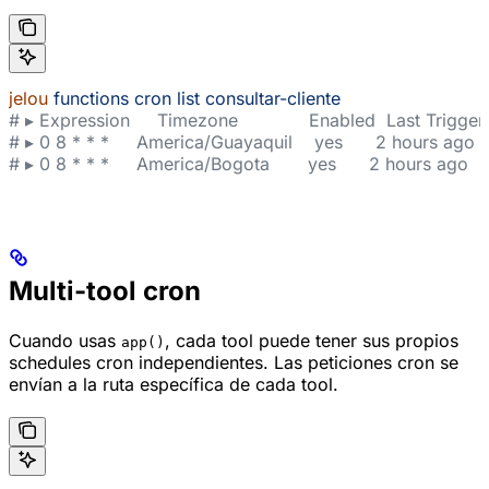
jelou
 functions
 cron
 list
 consultar-cliente
# ▸ Expression     Timezone             Enabled  Last Trigge
# ▸ 0 8 * * *     America/Guayaquil    yes      2 hours ago
# ▸ 0 8 * * *     America/Bogota       yes      2 hours ago
Multi-tool cron
Cuando usas
, cada tool puede tener sus propios
app()
schedules cron independientes. Las peticiones cron se
envían a la ruta específica de cada tool.