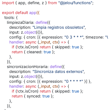
import
 { 
app
, 
define
, 
z
 } 
from
 "@jelou/functions"
;
export
 default
 app
({
  tools:
 {
    limpiezaDiaria:
 define
({
      description:
 "Limpia registros obsoletos"
,
      input:
 z
.
object
({}),
      config:
 { 
cron:
 [{ 
expression:
 "0 3 * * *"
, 
timezone:
 "
      handler
:
 async
 (
_input
, 
ctx
) 
=>
 {
        if
 (
!
ctx
.
isCron
) 
return
 { 
skipped:
 true
 };
        return
 { 
cleaned:
 true
 };
      },
    }),
    sincronizacionHoraria:
 define
({
      description:
 "Sincroniza datos externos"
,
      input:
 z
.
object
({}),
      config:
 { 
cron:
 [{ 
expression:
 "0 * * * *"
 }] },
      handler
:
 async
 (
_input
, 
ctx
) 
=>
 {
        if
 (
!
ctx
.
isCron
) 
return
 { 
skipped:
 true
 };
        return
 { 
synced:
 true
 };
      },
    }),