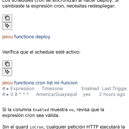
cambiaste la expresión cron, necesitas redesplegar:
jelou
 functions
 deploy
Verifica que el schedule esté activo:
jelou
 functions
 cron
 list
 mi-funcion
# ▸ Expression     Timezone             Enabled  Last Trigge
# ▸ 0 8 * * *     America/Guayaquil    yes      2 hours ago
Si la columna
muestra
, revisa que la
Enabled
no
expresión cron sea válida.
Sin el guard
, cualquier petición HTTP ejecutará la
isCron