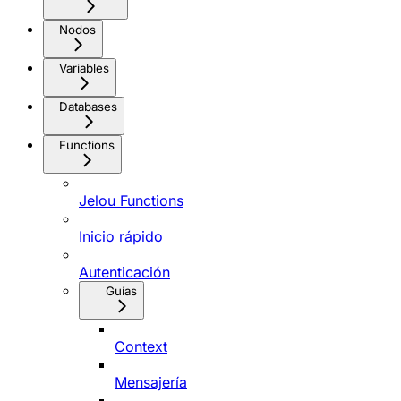
Nodos
Variables
Databases
Functions
Jelou Functions
Inicio rápido
Autenticación
Guías
Context
Mensajería