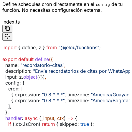
Define schedules cron directamente en el
de tu
config
función. No necesitas configuración externa.
index.ts
import
 { 
define
, 
z
 } 
from
 "@jelou/functions"
;
export
 default
 define
({
  name:
 "recordatorio-citas"
,
  description:
 "Envía recordatorios de citas por WhatsApp
  input:
 z
.
object
({})
,
  config:
 {
    cron:
 [
      { 
expression:
 "0 8 * * *"
, 
timezone:
 "America/Guayaqui
      { 
expression:
 "0 8 * * *"
, 
timezone:
 "America/Bogota"
    ],
  }
,
  handler
:
 async
 (
_input
, 
ctx
) 
=>
 {
    if
 (
!
ctx
.
isCron
) 
return
 { 
skipped:
 true
 };