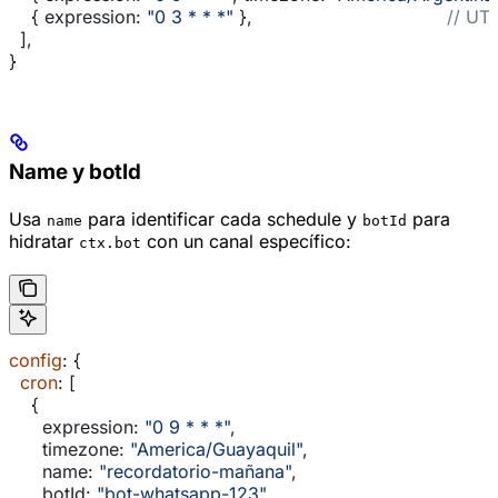
    { 
expression:
 "0 3 * * *"
 },                                   
// UT
  ],
}
Name y botId
Usa
para identificar cada schedule y
para
name
botId
hidratar
con un canal específico:
ctx.bot
config
: {
  cron
: [
    {
      expression:
 "0 9 * * *"
,
      timezone:
 "America/Guayaquil"
,
      name:
 "recordatorio-mañana"
,
      botId:
 "bot-whatsapp-123"
,