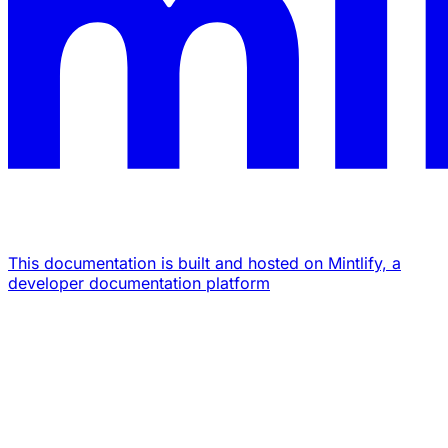
This documentation is built and hosted on Mintlify, a
developer documentation platform
Assistant
Responses
are
generated