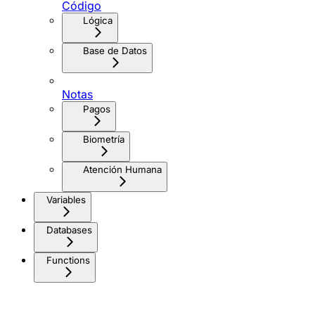
Código
Lógica
Base de Datos
Notas
Pagos
Biometría
Atención Humana
Variables
Databases
Functions