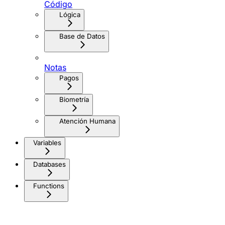
Código
Lógica
Base de Datos
Notas
Pagos
Biometría
Atención Humana
Variables
Databases
Functions