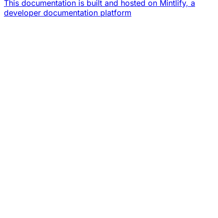
This documentation is built and hosted on Mintlify, a
developer documentation platform
Assistant
Responses
are
generated
using
AI
and
may
contain
mistakes.
Suggestions
¿Cómo
funciona
la
memoria?
¿Cómo