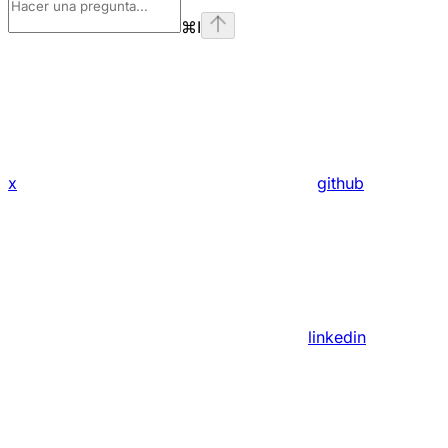
⌘
I
x
github
linkedin