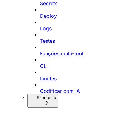
Secrets
Deploy
Logs
Testes
Funções multi-tool
CLI
Limites
Codificar com IA
Exemplos