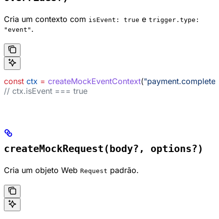
Cria um contexto com
e
isEvent: true
trigger.type:
.
"event"
const
 ctx
 =
 createMockEventContext
(
"payment.complete
// ctx.isEvent === true
createMockRequest(body?, options?)
Cria um objeto Web
padrão.
Request