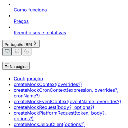
Como funciona
Preços
Reembolsos e tentativas
Português (BR)
Na página
Configuração
createMockContext(overrides?)
createMockCronContext(expression, overrides?,
cronName?)
createMockEventContext(eventName, overrides?)
createMockRequest(body?, options?)
createMockPlatformRequest(token, body?,
options?)
createMockJelouClient(options?)