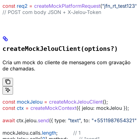
const
 req2
 =
 createMockPlatformRequest
(
"jfn_rt_test123"
,
// POST com body JSON + X-Jelou-Token
createMockJelouClient(options?)
Cria um mock do cliente de mensagens com gravação
de chamadas.
const
 mockJelou
 =
 createMockJelouClient
();
const
 ctx
 =
 createMockContext
({ 
jelou:
 mockJelou
 });
await
 ctx
.
jelou
.
send
({ 
type:
 "text"
, 
to:
 "+5511987654321"
,
mockJelou
.
calls
.
length
;          
// 1
mockJelou
.
calls
[
0
].
method
;       
// "send"