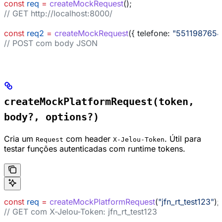
const
 req
 =
 createMockRequest
();
// GET http://localhost:8000/
const
 req2
 =
 createMockRequest
({ 
telefone:
 "5511987654
// POST com body JSON
createMockPlatformRequest(token,
body?, options?)
Cria um
com header
. Útil para
Request
X-Jelou-Token
testar funções autenticadas com runtime tokens.
const
 req
 =
 createMockPlatformRequest
(
"jfn_rt_test123"
);
// GET com X-Jelou-Token: jfn_rt_test123