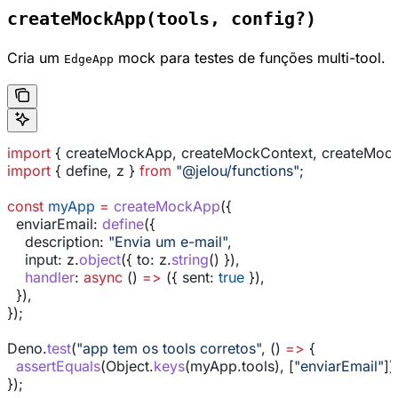
createMockApp(tools, config?)
Cria um
mock para testes de funções multi-tool.
EdgeApp
import
 { 
createMockApp
, 
createMockContext
, 
createMoc
import
 { 
define
, 
z
 } 
from
 "@jelou/functions"
;
const
 myApp
 =
 createMockApp
({
  enviarEmail:
 define
({
    description:
 "Envia um e-mail"
,
    input:
 z
.
object
({ 
to:
 z
.
string
() }),
    handler
:
 async
 () 
=>
 ({ 
sent:
 true
 }),
  }),
});
Deno
.
test
(
"app tem os tools corretos"
, () 
=>
 {
  assertEquals
(
Object
.
keys
(
myApp
.
tools
), [
"enviarEmail"
])
});