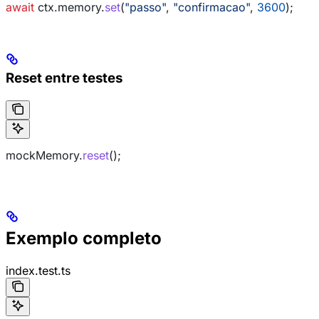
await
 ctx
.
memory
.
set
(
"passo"
, 
"confirmacao"
, 
3600
);
Reset entre testes
mockMemory
.
reset
();
Exemplo completo
index.test.ts