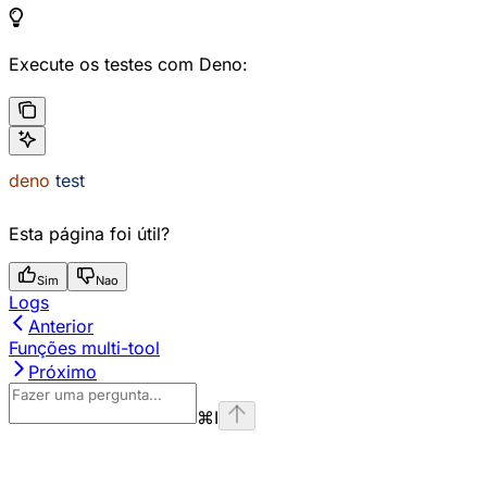
Execute os testes com Deno:
deno
 test
Esta página foi útil?
Sim
Nao
Logs
Anterior
Funções multi-tool
Próximo
⌘
I