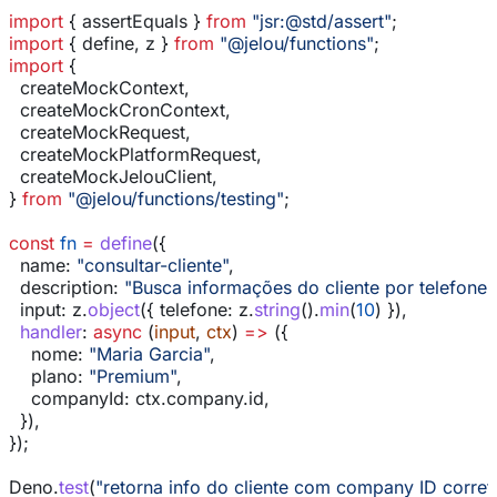
import
 { 
assertEquals
 } 
from
 "jsr:@std/assert"
;
import
 { 
define
, 
z
 } 
from
 "@jelou/functions"
;
import
 {
  createMockContext
,
  createMockCronContext
,
  createMockRequest
,
  createMockPlatformRequest
,
  createMockJelouClient
,
} 
from
 "@jelou/functions/testing"
;
const
 fn
 =
 define
({
  name:
 "consultar-cliente"
,
  description:
 "Busca informações do cliente por telefone"
  input:
 z
.
object
({ 
telefone:
 z
.
string
().
min
(
10
) }),
  handler
:
 async
 (
input
, 
ctx
) 
=>
 ({
    nome:
 "Maria Garcia"
,
    plano:
 "Premium"
,
    companyId:
 ctx
.
company
.
id
,
  }),
});
Deno
.
test
(
"retorna info do cliente com company ID corret