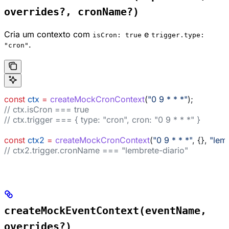
overrides?, cronName?)
Cria um contexto com
e
isCron: true
trigger.type:
.
"cron"
const
 ctx
 =
 createMockCronContext
(
"0 9 * * *"
);
// ctx.isCron === true
// ctx.trigger === { type: "cron", cron: "0 9 * * *" }
const
 ctx2
 =
 createMockCronContext
(
"0 9 * * *"
, {}, 
"lem
// ctx2.trigger.cronName === "lembrete-diario"
createMockEventContext(eventName,
overrides?)