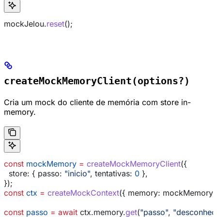
mockJelou
.
reset
();
createMockMemoryClient(options?)
Cria um mock do cliente de memória com store in-
memory.
const
 mockMemory
 =
 createMockMemoryClient
({
  store:
 { 
passo:
 "inicio"
, 
tentativas:
 0
 },
});
const
 ctx
 =
 createMockContext
({ 
memory:
 mockMemory
 
const
 passo
 =
 await
 ctx
.
memory
.
get
(
"passo"
, 
"desconhec