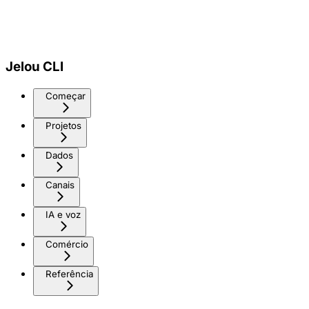
Jelou CLI
Começar
Projetos
Dados
Canais
IA e voz
Comércio
Referência