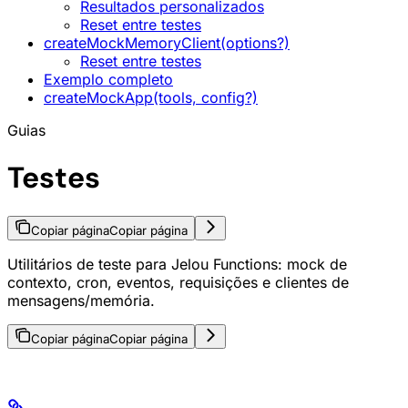
Resultados personalizados
Reset entre testes
createMockMemoryClient(options?)
Reset entre testes
Exemplo completo
createMockApp(tools, config?)
Guias
Testes
Copiar página
Copiar página
Utilitários de teste para Jelou Functions: mock de
contexto, cron, eventos, requisições e clientes de
mensagens/memória.
Copiar página
Copiar página