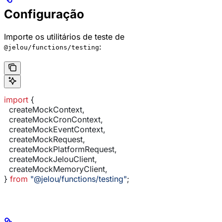
Configuração
Importe os utilitários de teste de
:
@jelou/functions/testing
import
 {
  createMockContext
,
  createMockCronContext
,
  createMockEventContext
,
  createMockRequest
,
  createMockPlatformRequest
,
  createMockJelouClient
,
  createMockMemoryClient
,
} 
from
 "@jelou/functions/testing"
;