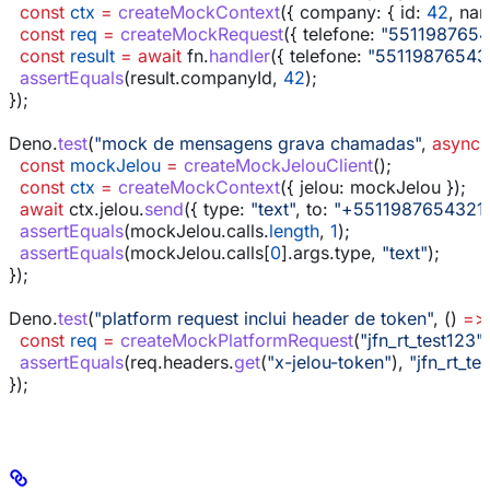
  const
 ctx
 =
 createMockContext
({ 
company:
 { 
id:
 42
, 
nam
  const
 req
 =
 createMockRequest
({ 
telefone:
 "5511987654
  const
 result
 =
 await
 fn
.
handler
({ 
telefone:
 "55119876543
  assertEquals
(
result
.
companyId
, 
42
);
});
Deno
.
test
(
"mock de mensagens grava chamadas"
, 
async
 
  const
 mockJelou
 =
 createMockJelouClient
();
  const
 ctx
 =
 createMockContext
({ 
jelou:
 mockJelou
 });
  await
 ctx
.
jelou
.
send
({ 
type:
 "text"
, 
to:
 "+5511987654321
  assertEquals
(
mockJelou
.
calls
.
length
, 
1
);
  assertEquals
(
mockJelou
.
calls
[
0
].
args
.
type
, 
"text"
);
});
Deno
.
test
(
"platform request inclui header de token"
, () 
=>
  const
 req
 =
 createMockPlatformRequest
(
"jfn_rt_test123"
,
  assertEquals
(
req
.
headers
.
get
(
"x-jelou-token"
), 
"jfn_rt_te
});