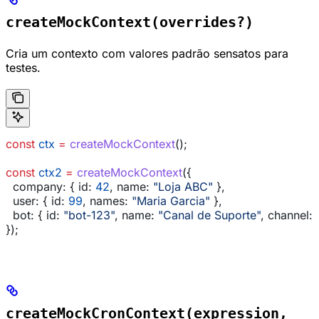
createMockContext(overrides?)
Cria um contexto com valores padrão sensatos para
testes.
const
 ctx
 =
 createMockContext
();
const
 ctx2
 =
 createMockContext
({
  company:
 { 
id:
 42
, 
name:
 "Loja ABC"
 },
  user:
 { 
id:
 99
, 
names:
 "Maria Garcia"
 },
  bot:
 { 
id:
 "bot-123"
, 
name:
 "Canal de Suporte"
, 
channel:
 
});
createMockCronContext(expression,