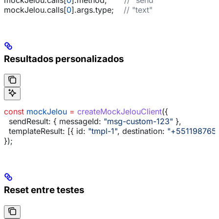
mockJelou
.
calls
[
0
].
args
.
type
;    
// "text"
Resultados personalizados
const
 mockJelou
 =
 createMockJelouClient
({
  sendResult:
 { 
messageId:
 "msg-custom-123"
 },
  templateResult:
 [{ 
id:
 "tmpl-1"
, 
destination:
 "+551198765
});
Reset entre testes