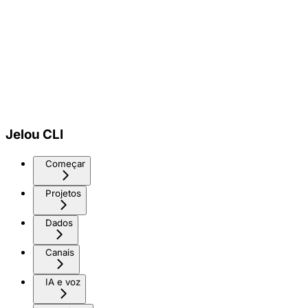
Jelou CLI
Começar
Projetos
Dados
Canais
IA e voz